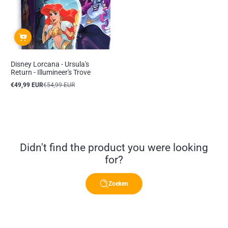
Disney Lorcana - Ursula's
Return - Illumineer's Trove
€49,99 EUR
€54,99 EUR
Aanbiedingsprijs
Reguliere
prijs
Didn't find the product you were looking
for?
Zoeken