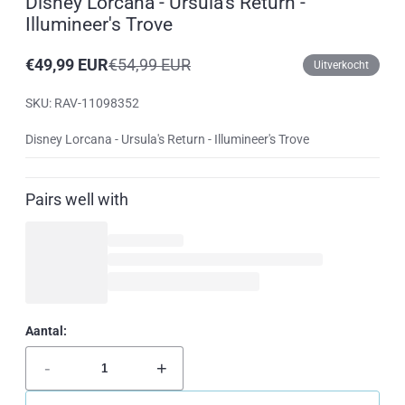
Disney Lorcana - Ursula's Return -
Illumineer's Trove
€49,99 EUR
€54,99 EUR
Uitverkocht
Aanbiedingsprijs
Reguliere
prijs
SKU: RAV-11098352
Disney Lorcana - Ursula's Return - Illumineer's Trove
Pairs well with
Aantal:
-
+