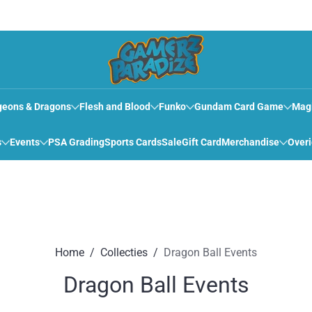
eons & Dragons
Flesh and Blood
Funko
Gundam Card Game
Mag
s
Events
PSA Grading
Sports Cards
Sale
Gift Card
Merchandise
Over
Home
Collecties
Dragon Ball Events
Dragon Ball Events