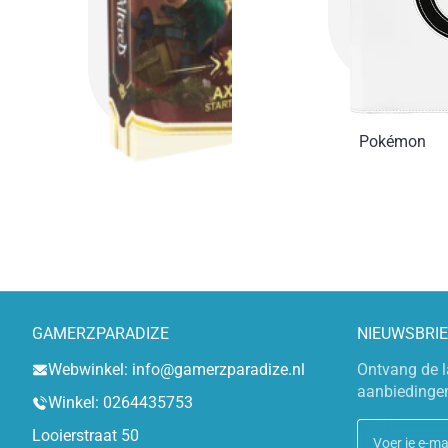
Pokémon
GAMERZPARADIZE
NIEUWSBRIE
Webwinkel: info@gamerzparadize.nl
Ontvang de l
aanbiedinge
Winkel: 0264435753
Looierstraat 50
Voer je e-mai