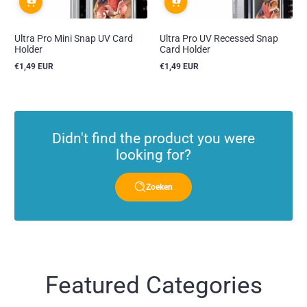
Ultra Pro Mini Snap UV Card
Ultra Pro UV Recessed Snap
Holder
Card Holder
€1,49 EUR
€1,49 EUR
Reguliere
Reguliere
prijs
prijs
Didn't find the product you were
looking for?
Zoeken
Featured Categories