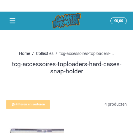
Snel naar inhoud
Totaal
€0,00
€0,00
in
winke
Home
Collecties
tcg-accessoires-toploaders-...
tcg-accessoires-toploaders-hard-cases-
snap-holder
4 producten
Filteren en sorteren