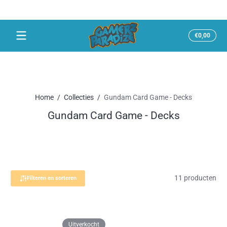
Snel naar inhoud
Totaal
€0,00
€0,00
in
winke
Home
Collecties
Gundam Card Game - Decks
Gundam Card Game - Decks
11 producten
Filteren en sorteren
Uitverkocht