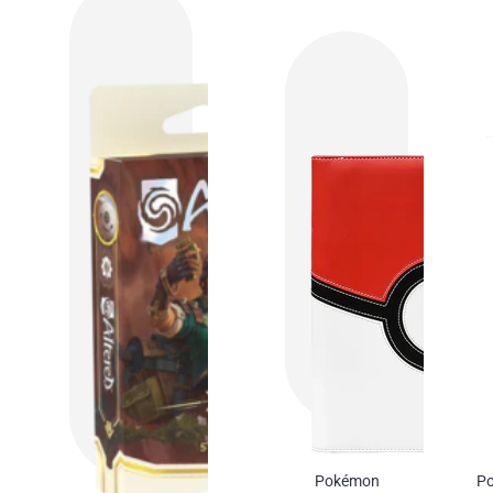
Pokémon
Po