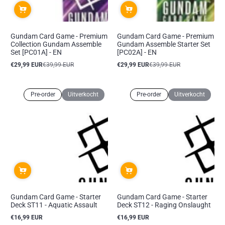
Gundam Card Game - Premium
Gundam Card Game - Premium
Collection Gundam Assemble
Gundam Assemble Starter Set
Set [PC01A] - EN
[PC02A] - EN
€29,99 EUR
€39,99 EUR
€29,99 EUR
€39,99 EUR
Aanbiedingsprijs
Reguliere
Aanbiedingsprijs
Reguliere
prijs
prijs
Pre-order
Uitverkocht
Pre-order
Uitverkocht
Gundam Card Game - Starter
Gundam Card Game - Starter
Deck ST11 - Aquatic Assault
Deck ST12 - Raging Onslaught
€16,99 EUR
€16,99 EUR
Reguliere
Reguliere