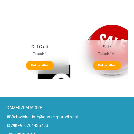
Gift Card
Sale
Totaal: 1
Totaal: 141
Bekijk alles
Bekijk alles
GAMERZPARADIZE
Webwinkel: info@gamerzparadize.nl
Winkel: 0264435753
Looierstraat 50