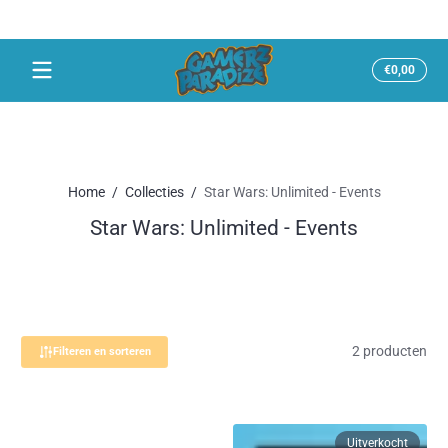
Snel naar inhoud
Totaal
€0,00
€0,00
in
winke
Home
Collecties
Star Wars: Unlimited - Events
Star Wars: Unlimited - Events
2 producten
Filteren en sorteren
Uitverkocht