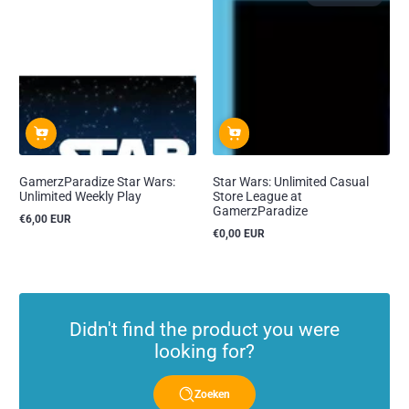
GamerzParadize Star Wars:
Star Wars: Unlimited Casual
Unlimited Weekly Play
Store League at
GamerzParadize
€6,00 EUR
Reguliere
€0,00 EUR
prijs
Reguliere
prijs
Didn't find the product you were
looking for?
Zoeken