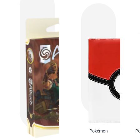
Pokémon
Po