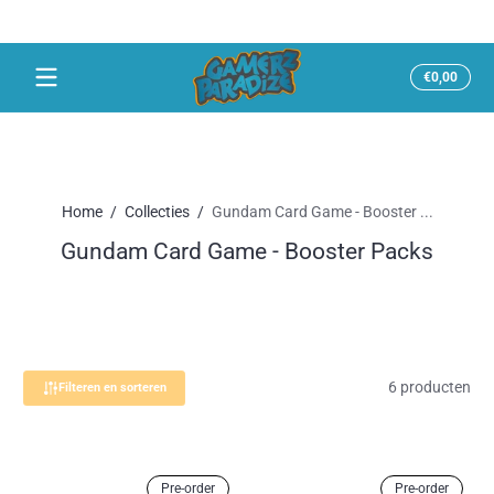
Snel naar inhoud
Totaal
€0,00
€0,00
in
winke
Home
Collecties
Gundam Card Game - Booster ...
Gundam Card Game - Booster Packs
6 producten
Filteren en sorteren
Pre-order
Pre-order