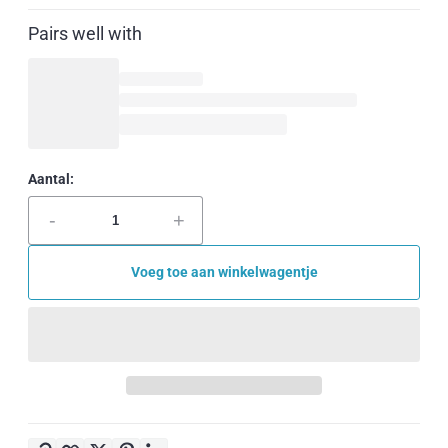
Pairs well with
Aantal:
-
+
Voeg toe aan winkelwagentje
Kopieer link
Facebook
Twitter
Pinterest
LinkedIn