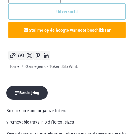
Uitverkocht
Stel me op de hoogte wanneer beschikbaar
Kopieer link
Facebook
Twitter
Pinterest
LinkedIn
Home
Gamegenic - Token Silo Whit...
Beschrijving
Box to store and organize tokens
9 removable trays in 3 different sizes
Revolutionary completely removable cover grants easy access to