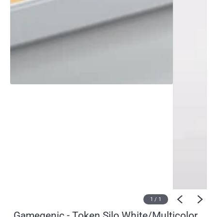
1
/
1
Gamegenic - Token Silo White/Multicolor