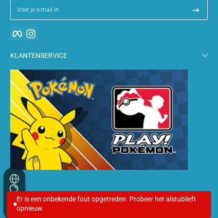
Voer je e-mail in
Facebook
Instagram
KLANTENSERVICE
Betalingsmethoden
Er is een onbekende fout opgetreden. Probeer het alstublieft
opnieuw.