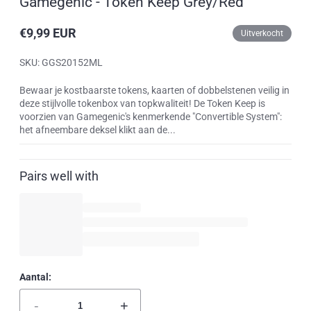
Gamegenic - Token Keep Grey/Red
€9,99 EUR
Uitverkocht
Reguliere
prijs
SKU: GGS20152ML
Bewaar je kostbaarste tokens, kaarten of dobbelstenen veilig in
deze stijlvolle tokenbox van topkwaliteit! De Token Keep is
voorzien van Gamegenic's kenmerkende "Convertible System":
het afneembare deksel klikt aan de...
Pairs well with
Aantal:
-
+